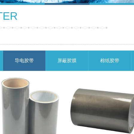
TER
导电胶带
屏蔽胶膜
棉纸胶带