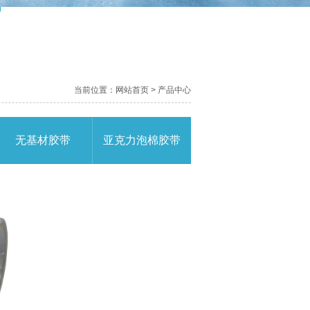
新
闻
中
心
信
息
反
当前位置：
网站首页
>
产品中心
馈
联
系
我
无基材胶带
亚克力泡棉胶带
们