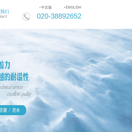
中文版
ENGLISH
020-
系我们
020-38892652
38892652
TACT
ENGLISH
中
文
版
网
站
首
页
公
司
简
介
产
品
中
心